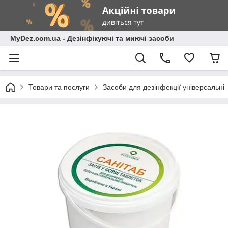
MyDez.com.ua - Дезінфікуючі та миючі засоби
Товари та послуги
Засоби для дезінфекції універсальні