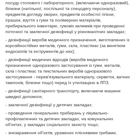
посуду столового і лабораторного, (включаючи одноразовий),
білизни (натільної, постільної та спецодягу персоналу),
предметів догляду хворих, предметів особистої гігієни,
іграшок, взуття з гуми та полімерних матеріалів,
прибирального інвентарю, гумовіх килимків при проведенні
поточної та заключної дезінфекції у різноманітних закладах;
- дезінфекції виробів медичного призначення, виготовлених із
корозійностійких металів, гуми, скла, пластмас (за винятком
ендоскопів та інструментів до них);
- дезінфекції медичних відходів (виробів медичного
призначення одноразового застосування із гуми, металів,
скла і пластмас та текстильних виробів одноразового
застосування - перев'язувального матеріалу, серветок, ватних
тампонів, білизни тощо) перед їх утилізацією в ЛПЗ;
- дезінфекції санітарного транспорту, включаючи машини
швидкої допомоги;
- заключної дезінфекції у дитячих закладах;
- проведення генеральних прибирань у лікувально-
профілактичних та дитячих закладах, на комунальних
об'єктах, у закладах соціального захисту тощо;
- знезараження об'єктів, уражених пліснявими грибами;