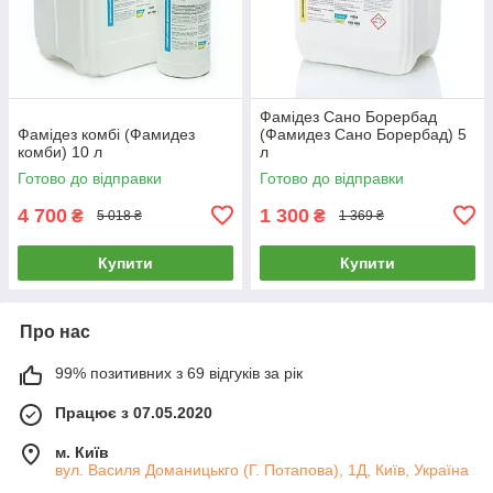
Фамідез Сано Борербад
Фамідез комбі (Фамидез
(Фамидез Сано Борербад) 5
комби) 10 л
л
Готово до відправки
Готово до відправки
4 700
1 300
₴
₴
5 018 ₴
1 369 ₴
Купити
Купити
Про нас
99% позитивних з 69 відгуків за рік
Працює з 07.05.2020
м. Київ
вул. Василя Доманицькго (Г. Потапова), 1Д, Київ, Україна