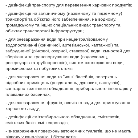
- дезінфекції транспорту для перевезення харчових продуктів;
- дезінфекції на залізничному (наземному та підземному)
транспорті та об'єктах його забезпечення, на водному,
громадському та інших спеціальних видах транспорту та
об'єктах транспортної інфраструктури;
- для знезараження води при нецентралізованому
водопостачанні (криничної, артезіанської, каптажної) та
забрудненої (річкової, озерної, ставкової) води, ємностей для
зберігання та транспортування води (водосховищ,
резервуарів та трубопроводів), систем охолодження води,
промислових та побутових стоків;
- для знезараження води та "чаш" басейнів, поверхонь
підсобних приміщень (роздягалень, душових, санвузлів),
санітарно-технічного обладнання, прибирального інвентарю у
плавальних басейнах;
- для знезараження фруктів, овочів та води для приготування
харчового льоду;
- дезінфекції сміттєзбирального обладнання, сміттєвозів,
сміттєвих баків, сміттєпроводів;
- знезараження поверхонь автономних туалетів, що не мають
відводу у каналізацію, і біотуалетів;