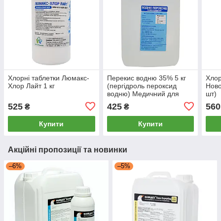
Хлорні таблетки Люмакс-
Перекис водню 35% 5 кг
Хлор
Хлор Лайт 1 кг
(пергідроль пероксид
Ново
водню) Медичний для
шт)
басейну
525
425
560
₴
₴
Купити
Купити
Акційні пропозиції та новинки
–6%
–5%