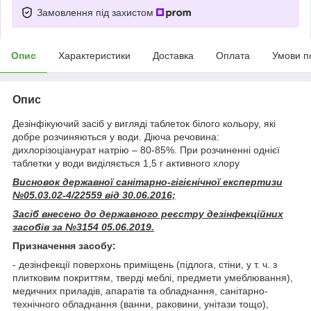
Замовлення під захистом
Опис
Характеристики
Доставка
Оплата
Умови п
Опис
Дезінфікуючий засіб у вигляді таблеток білого кольору, які
добре розчиняються у води. Діюча речовина:
дихлорізоціанурат натрію – 80-85%. При розчиненні однієї
таблетки у води виділяється 1,5 г активного хлору
Висновок державної санітарно-гігієнічної експертизи
№05.03.02-4/22559
від 30
.06.2016;
Засіб внесено до державного реєстру дезінфекційних
засобів за
№3154 05.06.2019.
Призначення засобу:
- дезінфекції поверхонь приміщень (підлога, стіни, у т. ч. з
плитковим покриттям, тверді меблі, предмети умеблювання),
медичних приладів, апаратів та обладнання, санітарно-
технічного обладнання (ванни, раковини, унітази тощо),