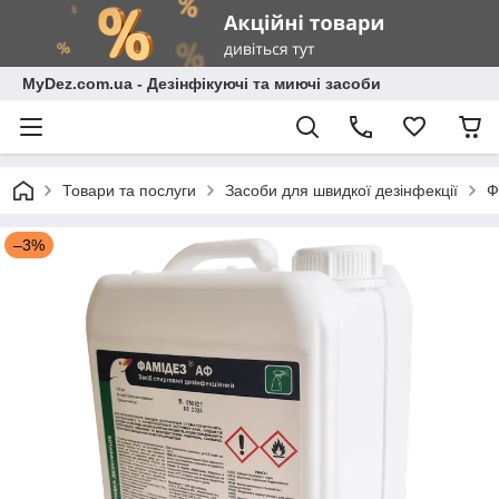
MyDez.com.ua - Дезінфікуючі та миючі засоби
Товари та послуги
Засоби для швидкої дезінфекції
Ф
–3%