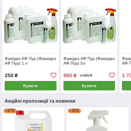
Фамідез АФ Пур (Фамидез
Фамідез АФ Пур (Фамидез
Фамі
АФ Пур) 1 л
АФ Пур) 5л
АФ П
250
960
1 7
₴
₴
1 000 ₴
Купити
Купити
Акційні пропозиції та новинки
–37%
–25%