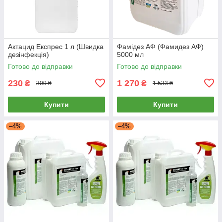
Актацид Експрес 1 л (Швидка
Фамідез АФ (Фамидез АФ)
дезінфекція)
5000 мл
Готово до відправки
Готово до відправки
230
1 270
₴
₴
300 ₴
1 533 ₴
Купити
Купити
–4%
–4%