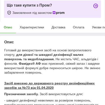
Що таке купити з Пром?
Замовлення під захистом
Опис
Характеристики
Доставка
Оплата
Умови п
Опис
Готовий до використання засіб на основі ізопропилового
спирту,
для дієвої та швидкої дезінфекції малих
поверхонь та медобладнання.
Не містить ЧАС, альдегідів і
фенолів.
Фамідез
®
АФ
має приємний, свіжий запах і завдяки
використаній формулі добре переноситься шкірою. Не змінює
забарвлення поверхонь.
Засіб внесено до державного реєстру дезінфекційних
засобів за №73 від 01.04.2020
Призначення засобу.
Засіб використовується для
:
- швидкої дезінфекції невеликих за розміром поверхонь,
виробів медичного призначення, у тому числі інструментів та