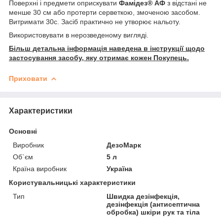
Поверхні і предмети оприскувати
Фамідез
®
АФ
з відстані не
менше 30 см або протерти серветкою, змоченою засобом.
Витримати 30с.
Засіб
практично не утворює нальоту.
Використовувати в нерозведеному вигляді.
Більш детальна інформація наведена в інструкції щодо
застосування засобу, яку отримає кожен Покупець.
Приховати
Характеристики
Основні
Виробник
ДезоМарк
Об`єм
5 л
Країна виробник
Україна
Користувальницькі характеристики
Тип
Швидка дезінфекція,
дезінфекція (антисептична
обробка) шкіри рук та тіла