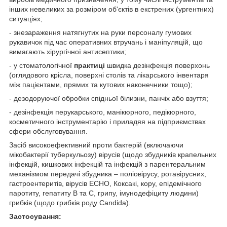
інших невеликих за розміром об'єктів в екстрених (ургентних)
ситуаціях;
- знезараження натягнутих на руки персоналу гумових
рукавичок під час оперативних втручань і маніпуляцій, що
вимагають хірургічної антисептики;
- у стоматологічної
практиці
швидка дезінфекція поверхонь
(оглядового крісла, поверхні столів та лікарського інвентаря
між пацієнтами, прямих та кутових наконечники тощо);
- дезодоруючої обробки спідньої білизни, панчіх або взуття;
- дезінфекція перукарського, манікюрного, педікюрного,
косметичного інструментарію і приладяя на підприємствах
сфери обслуговування.
Засіб високоефективний проти бактерій (включаючи
мікобактерії туберкульозу) вірусів (щодо збудників крапельних
інфекцій, кишкових інфекцій та інфекцій з парентеральним
механізмом передачі збудника – поліовірусу, ротавірусних,
гастроентеритів, вірусів ЕСНО, Коксакі, кору, епідемічного
паротиту, гепатиту В та С, грипу, імунодефіциту людини)
грибків (щодо грибків роду Candida).
Застосування: