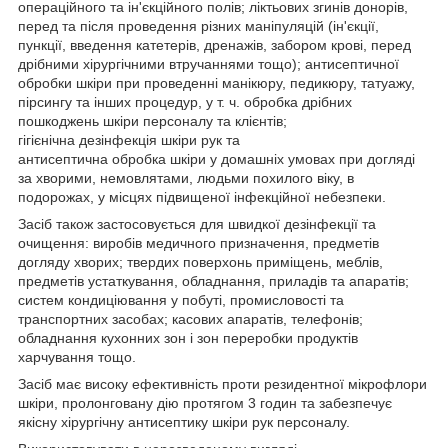
операційного та ін'єкційного полів; ліктьових згинів донорів,
перед та після проведення різних маніпуляцій (ін'єкції,
пункції, введення катетерів, дренажів, забором крові, перед
дрібними хірургічними втручаннями тощо); антисептичної
обробки шкіри при проведенні манікюру, педикюру, татуажу,
пірсингу та інших процедур, у т. ч. обробка дрібних
пошкоджень шкіри персоналу та клієнтів;
гігієнічна дезінфекція шкіри рук та
антисептична обробка шкіри у домашніх умовах при догляді
за хворими, немовлятами, людьми похилого віку, в
подорожах, у місцях підвищеної інфекційної небезпеки.
Засіб також застосовується для швидкої дезінфекції та
очищення: виробів медичного призначення, предметів
догляду хворих; твердих поверхонь приміщень, меблів,
предметів устаткування, обладнання, приладів та апаратів;
систем кондиціювання у побуті, промисловості та
транспортних засобах; касових апаратів, телефонів;
обладнання кухонних зон і зон переробки продуктів
харчування тощо.
Засіб має високу ефективність проти резидентної мікрофлори
шкіри, пролонговану дію протягом 3 годин та забезпечує
якісну хірургічну антисептику шкіри рук персоналу.