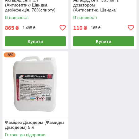
(Антисептик+Швидка
дозатором
дезінфекція, 78%спирту)
(Антисептик+Швидка
дезінфекція, 78%спирту)
В наявності
В наявності
865
110
₴
₴
1 495 ₴
165 ₴
Купити
Купити
–5%
Фамідез Дезодерм (Фамидез
Дезодерм) 5 л
Готово до відправки