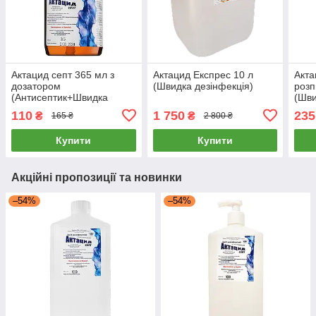
Актацид септ 365 мл з
Актацид Експрес 10 л
Акта
дозатором
(Швидка дезінфекція)
роз
(Антисептик+Швидка
(Шви
дезінфекція, 78%спирту)
110
1 750
235
₴
₴
165 ₴
2 800 ₴
Купити
Купити
Акційні пропозиції та новинки
–54%
–54%