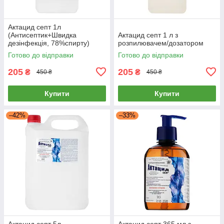
Актацид септ 1л
(Антисептик+Швидка
Актацид септ 1 л з
дезінфекція, 78%спирту)
розпилювачем/дозатором
Готово до відправки
Готово до відправки
205
205
₴
₴
450 ₴
450 ₴
Купити
Купити
–42%
–33%
Актацид септ 5л
Актацид септ 365 мл з