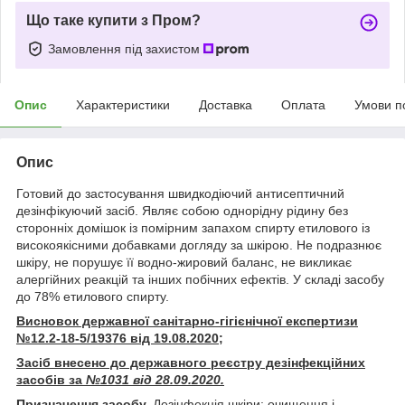
Що таке купити з Пром?
Замовлення під захистом
Опис
Характеристики
Доставка
Оплата
Умови п
Опис
Готовий до застосування швидкодіючий антисептичний
дезінфікуючий засіб. Являє собою однорідну рідину без
сторонніх домішок із помірним запахом спирту етилового із
високоякісними добавками догляду за шкірою. Не подразнює
шкіру, не порушує її водно-жировий баланс, не викликає
алергійних реакцій та інших побічних ефектів. У складі засобу
до 78% етилового спирту.
Висновок державної санітарно-гігієнічної експертизи
№12.2-18-5/19376 від 19.08.2020;
Засіб внесено до державного реєстру дезінфекційних
засобів за
№1031 від 28.09.2020.
Призначення засобу.
Дезінфекція шкіри; очищення і