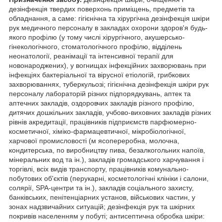
дезінфекція твердих поверхонь приміщень, предметів та
обладнання, а саме: гігієнічна та хірургічна дезінфекція шкіри
рук медичного персоналу в закладах охорони здоров'я будь-
якого профілю (у тому числі хірургічного, акушерсько-
гінекологічного, стоматологічного профілю, відділень
неонатології, реанімації та інтенсивної терапії для
новонароджених), у вогнищах інфекційних захворювань при
інфекціях бактеріальної та вірусної етіологій, грибкових
захворюваннях, туберкульозі; гігієнічна дезінфекція шкіри рук
персоналу лабораторій різних підпорядкувань, аптек та
аптечних закладів, оздоровчих закладів різного профілю,
дитячих дошкільних закладів, учбово-виховних закладів різних
рівнів акредитації, працівників підприємств парфюмерно-
косметичної, хіміко-фармацевтичної, мікробіологічної,
харчової промисловості (м ясопереробна, молочна,
кондитерська, по виробництву пива, безалкогольних напоїв,
мінеральних вод та ін.), закладів громадського харчування і
торгівлі, всіх видів транспорту, працівників комунально-
побутових об'єктів (перукарні, косметологічні клініки і салони,
солярії, SPA-центри та ін.), закладів соціального захисту,
банківських, пенітенціарних установ, військових частин, у
зонах надзвичайних ситуацій; дезінфекція рук та шкірних
покривів населенням у побуті; антисептична обробка шкіри: