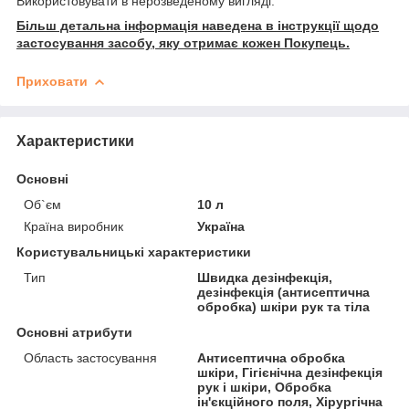
Використовувати в нерозведеному вигляді.
Більш детальна інформація наведена в інструкції щодо
застосування засобу, яку отримає кожен Покупець.
Приховати
Характеристики
Основні
Об`єм
10 л
Країна виробник
Україна
Користувальницькі характеристики
Тип
Швидка дезінфекція,
дезінфекція (антисептична
обробка) шкіри рук та тіла
Основні атрибути
Область застосування
Антисептична обробка
шкіри, Гігієнічна дезінфекція
рук і шкіри, Обробка
ін'єкційного поля, Хірургічна