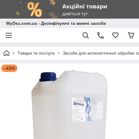
MyDez.com.ua - Дезінфікуючі та миючі засоби
Товари та послуги
Засоби для антисептичної обробки та 
–43%